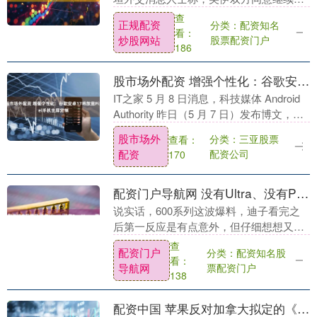
判正规配资炒股网站，但在下一轮谈判的
查
正规配资
分类：配资知名
议程、目标、形式和地点方面仍存在分
看：
炒股网站
股票配资门户
歧。伊朗倾向于选....
186
股市场外配资 增强个性化：谷歌安卓17将放宽Pixel手机主屏定制
IT之家 5 月 8 日消息，科技媒体 Android
Authority 昨日（5 月 7 日）发布博文，通
过挖掘 17 QPR1 Beta 2 更新股市场外....
股市场外
分类：三亚股票
查看：
配资
配资公司
170
配资门户导航网 没有Ultra、没有Pro Max，荣耀600系列最新爆料！
说实话，600系列这波爆料，迪子看完之
后第一反应是有点意外，但仔细想想又在
情理之中。 事情是这样的，有博主最近在
查
配资门户
分类：配资知名股
微博上放出了荣耀600系列的新消息，内
看：
导航网
票配资门户
容不长，但....
138
配资中国 苹果反对加拿大拟定的《C-22法案》，强调iPhone绝不设后门