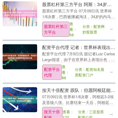
股票杠杆第三方平台 阿斯：34岁内马尔或会考虑退役！若不留桑托斯会收到美职联队邀请
股票杠杆第三方平台 07月09日讯 世界杯
1/8决赛，巴西被挪威淘汰，34岁的内马尔
完成了自己在国家队的最后一舞。《阿斯
查
股票杠杆第三
分类：配资网
报》撰文分析了他的未来。 《阿斯报》在
看：
方平台
炒股股票
文....
58
配资平台代理 记者：世界杯表现出色，巴拉圭门将希尔吸引多家西甲俱乐部的兴趣
配资平台代理 7月9日讯 据记者Luiz Carlos
Largo报道，由于在世界杯上表现出色，巴
拉圭门将奥兰多·希尔已经吸引了多家西甲
查
配资平台
分类：配资知名股
俱乐部的兴趣。据悉，希尔....
看：
代理
票配资门户
88
按天十倍配资 跟队：但愿阿根廷能走到最后，但无论如何，这支球队都令人难忘
07月09日讯 世界杯1/8决赛，阿根廷3-2埃
及晋级八强。比赛结束一天后，阿根廷跟
队记者埃杜发文点评。 埃杜写道： 阿根廷
按天十倍
分类：三亚股票
查看：
获胜已经过去24小时。随着时间推移，....
配资
配资公司
170