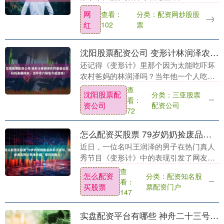
日，参加了该报告会的学生“草莓蛋糕不要
网
分类：配资网炒股股
查看：
蛋糕”（网名）跟潇湘晨报 ·晨视频记者....
红
票
102
沈阳股票配资公司 变形计林润泽农村爸爸去世，妈妈直播撑家，当年吃六碗饭今成遗憾！
还记得《变形计》里那个因为太能吃吓坏
农村爸妈的林润泽吗？当年他一个人吃了
六碗饭加一碗粉还喊饿，被城市父母怀疑
查
沈阳股票配
分类：三亚股票
是装的，结果到了农村才知道这孩子是真
看：
资公司
配资公司
饿。如今7年过去....
72
怎么配资买股票 79岁奶奶捡废品供孙子读书，他逆袭成网红带她享福，看哭无数人！
近日，一位名叫王润泽的男子在热门真人
秀节目《变形计》中的表现引发了网友的
热议。他以干饭王的形象出现，让人印象
查
怎么配资
分类：配资知名股
深刻。然而，他的成功背后却有着不为人
看：
买股票
票配资门户
知的故事。 王润....
147
实盘配资平台有哪些 神舟二十三号乘组在轨近两月&#32;各项工作有序推进