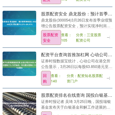
股票配资安全 鼎龙股份：预计首季净利润2.40亿元~2.60亿元 同比增70.22%~84.41%
鼎龙股份(300054)3月26日发布首季业绩预
增公告股票配资安全，预计实现净利润为
2.40亿元~2.60亿元，净利润同比增长
股票配资
分类：三亚股票
查看：
70.22%~84.41%。 证券....
安全
配资公司
105
配资平台查询首推加杠网 心动公司(02400.HK)3月26日回购775.79万港元，年内累计回购2.11亿港元
证券时报数据宝统计，心动公司在港交所
公告显示，3月26日以每股63.850港元至
66.000港元的价格回购12.00万股，回购金
回
分类：配资知名股票配
查看：
额达775.79万港元。该股当日....
购
资门户
140
股票配资排名在线查询 国投白银基金公布和解进展 绝大多数投资者已获补偿
证券时报记者 吴琦 3月25日晚，国投瑞银
基金发布关于白银基金和解工作进展的公
告。 公告显示，自2026年2月26日“国投瑞