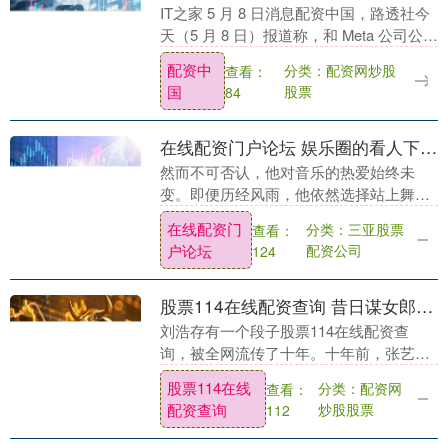
IT之家 5 月 8 日消息配资中国，路透社今
天（5 月 8 日）报道称，和 Meta 公司公开
反对加拿大《C-22 法案》。苹果公司重申
配资中
分类：配资网炒股
查看：
不会为削弱加密，否则等....
国
股票
84
在线配资门户论坛 娱乐圈的看人下菜碟，在王力宏50岁生日这天，展现得淋漓尽致
然而不可否认，他对音乐的热爱始终未
变。即便历经风雨，他依然选择站上舞
台，用旋律传递情感，用音乐诉说心声。
在线配资门
分类：三亚股票
查看：
写在最后，王力宏50岁生日的这场健身房
户论坛
配资公司
124
特训，不仅是对半....
股票114在线配资查询 昔日谋女郎演巩俐女儿，戛纳红毯风光，如今已查无此人
刘浩存有一个段子股票114在线配资查
询，被全网流传了十年。十年前，张艺谋
在北京舞蹈学院3000人的面试中选中了
股票114在线
分类：配资网
查看：
她，可惜角色因为年龄问题最终换成了关
配资查询
炒股股票
112
晓彤。张艺谋对....