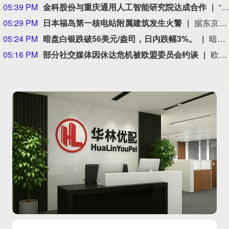
05:39 PM
金科股份与重庆通用人工智能研究院达成合作
“金科股份”公众号消息，2026年8月，金科地产集团股份有限公司（简称“金科股份”）与重庆通用人工智能研究院在重庆正式签署全方位合作协议。双方将依托通用人工智能前沿技术，落地不动产全场景智慧解决方案，合力打造重庆“人工智能+不动产
05:29 PM
日本福岛第一核电站附属建筑发生火警
据东京电力公司消息，当地时间8日15时35分左右，日本福岛第一核电站5号、6号机组服务建筑3、4层的火灾报警器发生启动。东京电力公司于当天16时01分向双叶消防本部报警。随后，消防部门赶赴现场确认，但未发现明火或冒烟。事件对核电站厂区设备没有造成影响，监测点以及厂区边界的尘埃监测仪等所测得的放射线量也未发现异常。（央视新闻）
05:24 PM
暗盘白银跌破56美元/盎司，日内跌幅3%。
暗盘白银跌破56美元/盎司，日内跌幅3%。
05:16 PM
部分社交媒体因休达危机被欧盟委员会约谈
欧盟委员会负责技术主权等事务的执行副主席汉娜·维尔库宁7日在社交媒体上表示，欧盟委员会当天就西班牙飞地休达局势约谈短视频平台TikTok和美国元公司（Meta），要求平台在危机期间加强内容监测并采取果断措施。 维尔库宁在社交媒体平台X上说，在危机情况下，社交媒体平台必须果断采取行动，维护数字空间完整性。她表示，平台应加强对相关内容的监测，并强化与事实核查机构的合作。 休达位于非洲西北部、直布罗陀海峡附近的地中海沿岸，与摩洛哥接壤。日前，大批非法移民从摩洛哥方向进入休达，引发近年来西班牙最严重的边境移民危机。 据德新社等媒体报道，一些进入休达的非法移民表示，他们此前从社交媒体获悉所谓“边境开放”“休达将提供住宿”以及“进入休达后可继续前往西班牙本土”等信息。 休达危机也引发了欧盟内部围绕外部边境管控和移民政策的新一轮争议。维尔库宁表示，欧盟委员会将于10日继续跟进相关情况。(新华社)