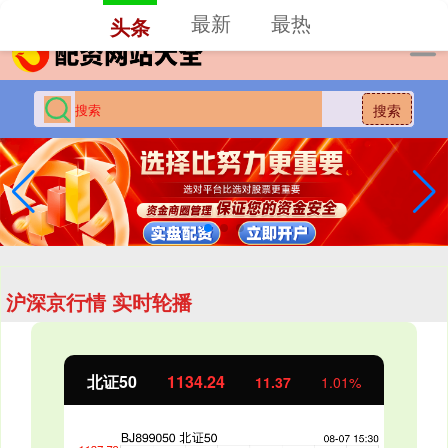
-->
最新
最热
头条
搜索
沪深京行情 实时轮播
北证50
1134.24
11.37
1.01%