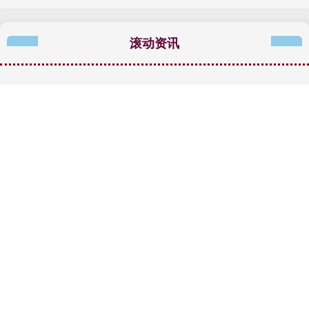
滚动资讯
炒股配资咨询投资 从 “面子” 到 “里子” 的健康升级：2026 新
年送礼，纯钛锅成为了首选
配资知名股票配资门户
01-26
随着春节的脚步日益临近，一场关于 “送礼” 的年度战役已悄然打响。
纯钛锅成为很多人的选择。从 “送面子” 转向 “送健康
配资网前十名 31年教孩子玩中学，她用自然点亮童年，却成
全国最美教师
三亚股票配资公司
10-01
青岛一位幼儿园老师配资网前十名，31年教孩子爱自然、懂生活，成
了全国“最美教师”！邵瑜，青岛西海岸新区第一幼儿园的老师，
股票配资策略官网 Shams：若有合适球星出现 勇士愿为其付
出多个首轮签