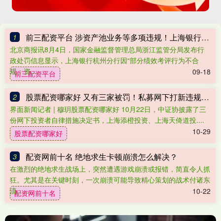
前三配资平台 涉资产池业务等多项违规！上海银行杭州分行被罚380万元
1
北京商报讯8月4日，国家金融监督管理总局浙江监管分局发布行
政处罚信息显示，上海银行杭州分行因“部分绩效考评行为不合
规；资....
09-18
前三配资平台
股票配资哪家好 又有三家被罚！私募网下打新违规频发，这家私募被拉入“黑名单”
2
界面新闻记者 | 穆玥股票配资哪家好 10月22日，中证协披露了三
份网下投资者自律措施决定书，上海添橙投资、上海天倚道投....
10-29
股票配资哪家好
配资网前十名 绝地求生卡顿崩溃怎么解决？
3
在激烈的绝地求生战场上，突然遭遇游戏崩溃或报错，简直令人抓
狂。尤其是在关键时刻，一次崩溃可能导致精心策划的战术付诸东
流，....
10-22
配资网前十名