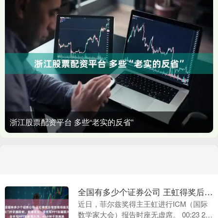
浙江股票配资平台 多些“老实的反省”
全国有多少个证券公司 王虹得奖后报告现场座无虚席，导师满脸笑意在门外扒窗聆听，听课学生：全手写PPT如画图大师，45分钟干货满满
近日，菲尔兹奖得主王虹进行ICM（国际
数学家大会）报告时座无虚席。 00:23 27