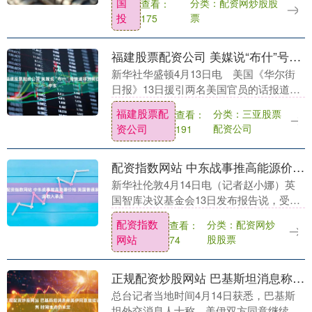
国
分类：配资网炒股股
查看：
银白银基金”小程序上线至今已一个月，....
投
票
175
福建股票配资公司 美媒说“布什”号绕道非洲前往中东
新华社华盛顿4月13日电 美国《华尔街
日报》13日援引两名美国官员的话报道
说，美军“布什”号航空母舰目前正在非洲
福建股票配
分类：三亚股票
查看：
近海航行福建股票配资公司，前往中东参
资公司
配资公司
191
加伊朗战事。....
配资指数网站 中东战事推高能源价格 英国普通家庭收入承压
新华社伦敦4月14日电（记者赵小娜）英
国智库决议基金会13日发布报告说，受中
东战事推高能源价格的影响，英国普通家
配资指数
分类：配资网炒
查看：
庭今年的收入预计将较战事爆发前下降，
网站
股股票
74
居民生活水平....
正规配资炒股网站 巴基斯坦消息称美伊同意继续谈判 时间地点仍未定
总台记者当地时间4月14日获悉，巴基斯
坦外交消息人士称，美伊双方同意继续谈