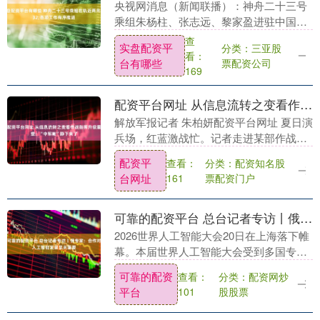
央视网消息（新闻联播）：神舟二十三号
乘组朱杨柱、张志远、黎家盈进驻中国空
间站将近两个月，目前，航天员身心状态
查
实盘配资平
分类：三亚股
良好，空间科学实验和试验等各项工作进
看：
台有哪些
票配资公司
展顺利。 日前，....
169
配资平台网址 从信息流转之变看作战指挥升级重塑：“中军帐”静下来了
解放军报记者 朱柏妍配资平台网址 夏日演
兵场，红蓝激战忙。记者走进某部作战指
挥大厅，却意外感受到一种别样的“静配资
配资平
分类：配资知名股
查看：
平台网址”—— 除了操作鼠标键盘发出的
台网址
票配资门户
161
轻响和设....
可靠的配资平台 总台记者专访丨俄专家：合作对人工智能发展至关重要
2026世界人工智能大会20日在上海落下帷
幕。本届世界人工智能大会受到多国专业
人士的高度评价可靠的配资平台，俄罗斯
可靠的配资
分类：配资网炒
查看：
联邦政府科学技术奖得主、俄罗斯人工智
平台
股股票
101
能专家叶夫....